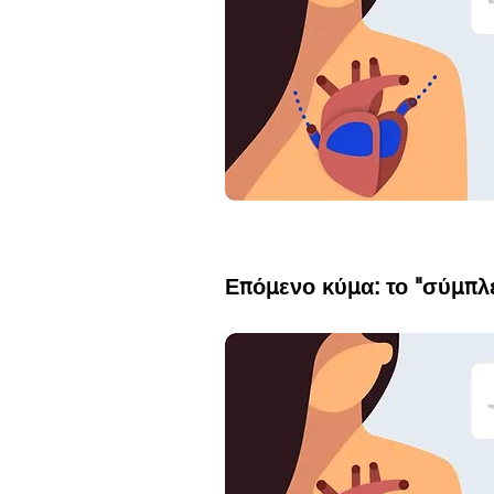
Επόμενο κύμα: το "σύμπ